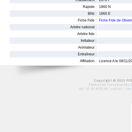
Classement :
2070 F
Rapide :
1860 N
Blitz :
1860 E
Fiche Fide :
Fiche Fide de Oliv
Arbitre national :
Arbitre fide :
Initiateur :
Animateur :
Entraîneur :
Affiliation :
Licence A le 08/11/
Copyright © 2015 FFE
Fédération Française des 
tél :
01 39 44 65 80
| contact :
con