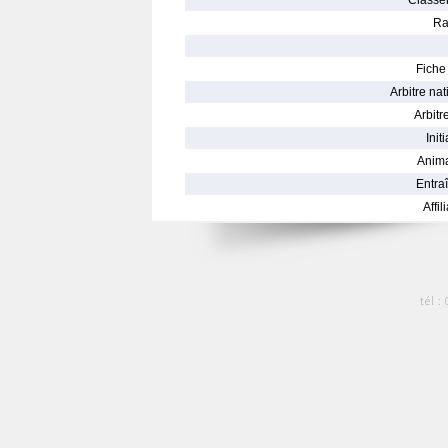
Classe
Ra
Fiche 
Arbitre nat
Arbitre
Init
Anima
Entraî
Affil
tél :