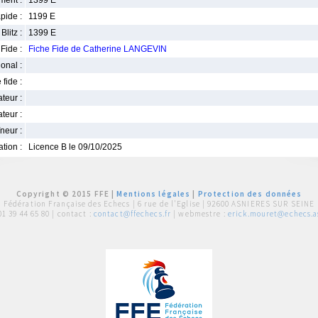
ment :
1399 E
pide :
1199 E
Blitz :
1399 E
Fide :
Fiche Fide de Catherine LANGEVIN
ional :
 fide :
iateur :
teur :
neur :
iation :
Licence B le 09/10/2025
Copyright © 2015 FFE |
Mentions légales
|
Protection des données
Fédération Française des Echecs |
6 rue de l'Eglise | 92600 ASNIERES SUR SEINE
01 39 44 65 80
| contact :
contact@ffechecs.fr
| webmestre :
erick.mouret@echecs.as