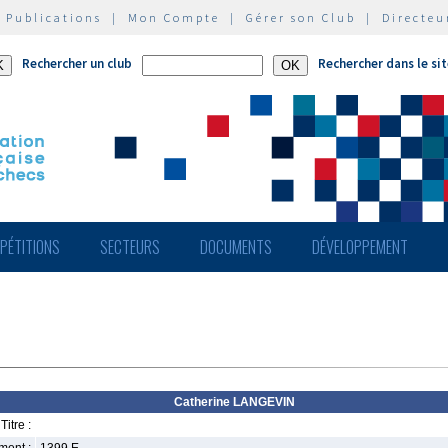
|
Publications
|
Mon Compte
|
Gérer son Club
|
Directeu
Rechercher un club
Rechercher dans le si
PÉTITIONS
SECTEURS
DOCUMENTS
DÉVELOPPEMENT
Catherine LANGEVIN
Titre :