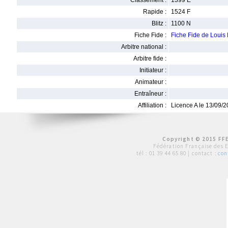
Classement :
1399 E
Rapide :
1524 F
Blitz :
1100 N
Fiche Fide :
Fiche Fide de Loui
Arbitre national :
Arbitre fide :
Initiateur :
Animateur :
Entraîneur :
Affiliation :
Licence A le 13/09/
Copyright © 2015 FFE
Fédération Française des 
tél :
01 39 44 65 80
| contact :
con