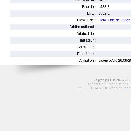
Classement :
1465 F
Rapide :
1533 F
Blitz :
1532 E
Fiche Fide :
Fiche Fide de Juli
Arbitre national :
Arbitre fide :
Initiateur :
Animateur :
Entraîneur :
Affiliation :
Licence A le 26/09/
Copyright © 2015 FFE
Fédération Française des 
tél :
01 39 44 65 80
| contact :
con