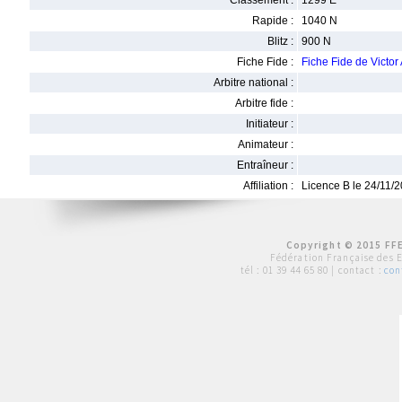
Classement :
1299 E
Rapide :
1040 N
Blitz :
900 N
Fiche Fide :
Fiche Fide de Victo
Arbitre national :
Arbitre fide :
Initiateur :
Animateur :
Entraîneur :
Affiliation :
Licence B le 24/11/
Copyright © 2015 FFE
Fédération Française des 
tél :
01 39 44 65 80
| contact :
con