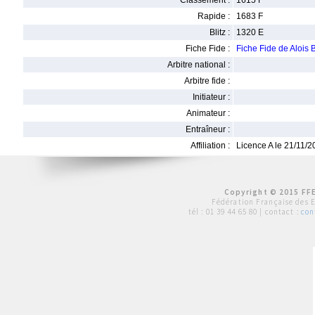
Classement :
1615 F
Rapide :
1683 F
Blitz :
1320 E
Fiche Fide :
Fiche Fide de Alois
Arbitre national :
Arbitre fide :
Initiateur :
Animateur :
Entraîneur :
Affiliation :
Licence A le 21/11/
Copyright © 2015 FFE
Fédération Française des 
tél :
01 39 44 65 80
| contact :
con