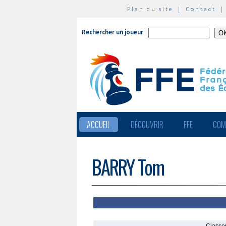
Plan du site
|
Contact
Rechercher un joueur
ACCUEIL
DÉCOUVRIR
FFE
COM
BARRY Tom