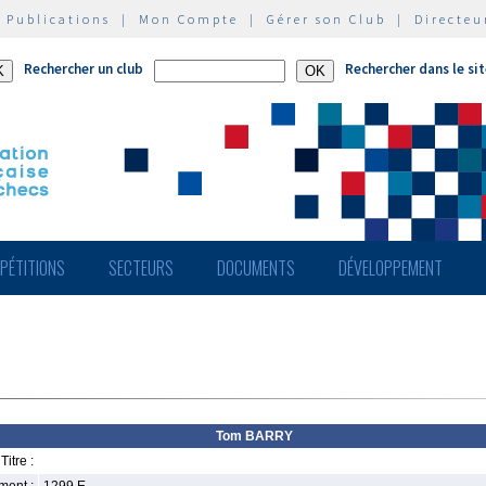
|
Publications
|
Mon Compte
|
Gérer son Club
|
Directeu
Rechercher un club
Rechercher dans le si
PÉTITIONS
SECTEURS
DOCUMENTS
DÉVELOPPEMENT
Tom BARRY
Titre :