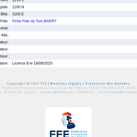
ment :
1299 E
pide :
1100 N
Blitz :
1100 E
Fide :
Fiche Fide de Tom BARRY
ional :
 fide :
iateur :
teur :
neur :
iation :
Licence B le 18/09/2025
Copyright © 2015 FFE |
Mentions légales
|
Protection des données
Fédération Française des Echecs |
6 rue de l'Eglise | 92600 ASNIERES SUR SEINE
01 39 44 65 80
| contact :
contact@ffechecs.fr
| webmestre :
erick.mouret@echecs.as