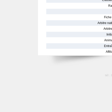
Classe
Ra
Fiche 
Arbitre nat
Arbitre
Init
Anima
Entraî
Affil
tél :