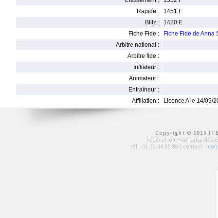
Classement :
1552 F
Rapide :
1451 F
Blitz :
1420 E
Fiche Fide :
Fiche Fide de Ann
Arbitre national :
Arbitre fide :
Initiateur :
Animateur :
Entraîneur :
Affiliation :
Licence A le 14/09/
Copyright © 2015 FFE
Fédération Française des 
tél :
01 39 44 65 80
| contact :
con