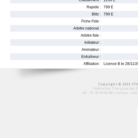
Classement :
1299 E
Rapide :
799 E
Blitz :
799 E
Fiche Fide :
Arbitre national :
Arbitre fide :
Initiateur :
Animateur :
Entraîneur :
Affiliation :
Licence B le 28/11/
Copyright © 2015 FFE
Fédération Française des 
tél :
01 39 44 65 80
| contact :
con