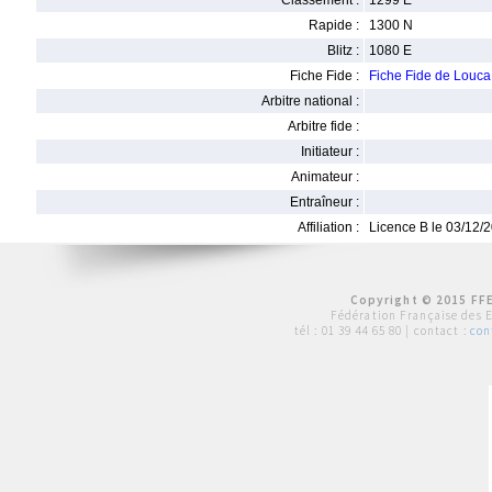
Classement :
1299 E
Rapide :
1300 N
Blitz :
1080 E
Fiche Fide :
Fiche Fide de Lou
Arbitre national :
Arbitre fide :
Initiateur :
Animateur :
Entraîneur :
Affiliation :
Licence B le 03/12/
Copyright © 2015 FFE
Fédération Française des 
tél :
01 39 44 65 80
| contact :
con