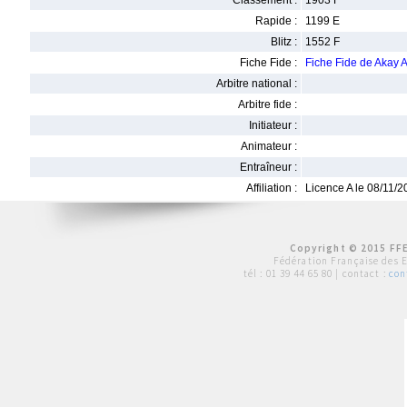
Classement :
1903 F
Rapide :
1199 E
Blitz :
1552 F
Fiche Fide :
Fiche Fide de Akay
Arbitre national :
Arbitre fide :
Initiateur :
Animateur :
Entraîneur :
Affiliation :
Licence A le 08/11/
Copyright © 2015 FFE
Fédération Française des 
tél :
01 39 44 65 80
| contact :
con