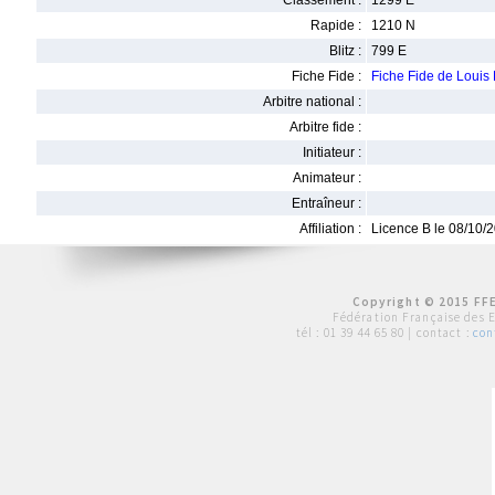
Classement :
1299 E
Rapide :
1210 N
Blitz :
799 E
Fiche Fide :
Fiche Fide de Loui
Arbitre national :
Arbitre fide :
Initiateur :
Animateur :
Entraîneur :
Affiliation :
Licence B le 08/10/
Copyright © 2015 FFE
Fédération Française des 
tél :
01 39 44 65 80
| contact :
con