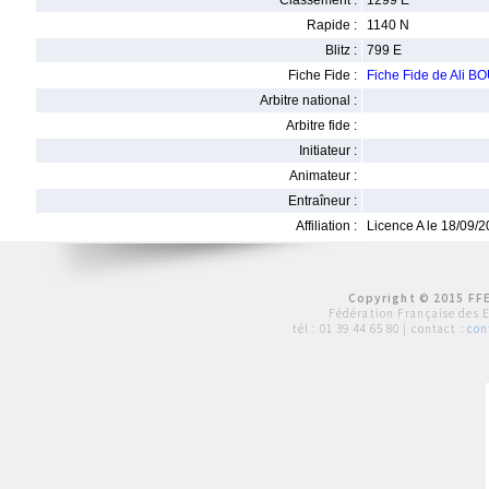
Classement :
1299 E
Rapide :
1140 N
Blitz :
799 E
Fiche Fide :
Fiche Fide de Ali 
Arbitre national :
Arbitre fide :
Initiateur :
Animateur :
Entraîneur :
Affiliation :
Licence A le 18/09/
Copyright © 2015 FFE
Fédération Française des 
tél :
01 39 44 65 80
| contact :
con