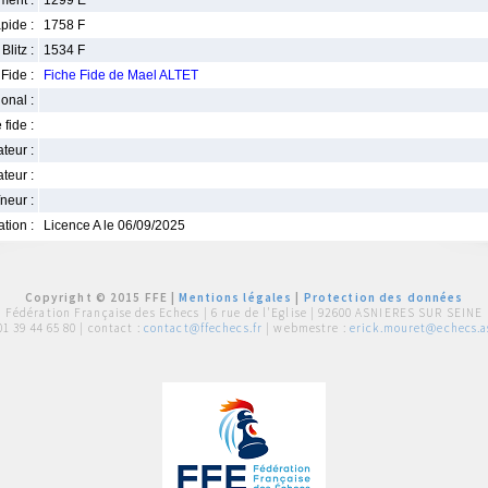
ment :
1299 E
pide :
1758 F
Blitz :
1534 F
Fide :
Fiche Fide de Mael ALTET
ional :
 fide :
iateur :
teur :
neur :
iation :
Licence A le 06/09/2025
Copyright © 2015 FFE |
Mentions légales
|
Protection des données
Fédération Française des Echecs |
6 rue de l'Eglise | 92600 ASNIERES SUR SEINE
01 39 44 65 80
| contact :
contact@ffechecs.fr
| webmestre :
erick.mouret@echecs.as