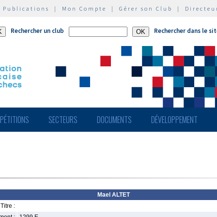
|
Publications
|
Mon Compte
|
Gérer son Club
|
Directeu
Rechercher un club
Rechercher dans le si
PÉTITIONS
SECTEURS
DOCUMENTS
DÉVELOPPEMENT
Mael ALTET
Titre :