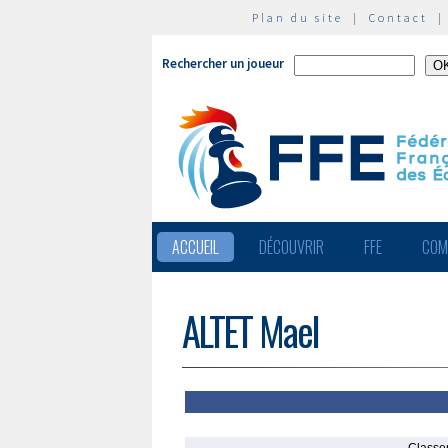
Plan du site
|
Contact
Rechercher un joueur
ACCUEIL
DÉCOUVRIR
FFE
COM
ALTET Mael