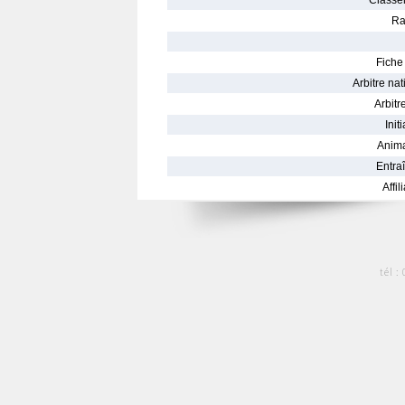
Classe
Ra
Fiche 
Arbitre nat
Arbitre
Init
Anima
Entraî
Affil
tél :