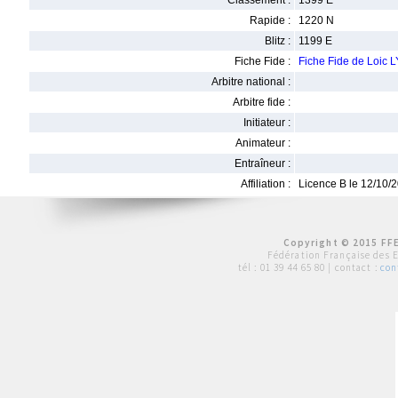
Classement :
1399 E
Rapide :
1220 N
Blitz :
1199 E
Fiche Fide :
Fiche Fide de Loic 
Arbitre national :
Arbitre fide :
Initiateur :
Animateur :
Entraîneur :
Affiliation :
Licence B le 12/10/
Copyright © 2015 FFE
Fédération Française des 
tél :
01 39 44 65 80
| contact :
con