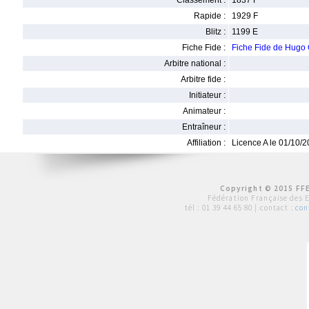
Classement :
1837 F
Rapide :
1929 F
Blitz :
1199 E
Fiche Fide :
Fiche Fide de Hug
Arbitre national :
Arbitre fide :
Initiateur :
Animateur :
Entraîneur :
Affiliation :
Licence A le 01/10/
Copyright © 2015 FFE
Fédération Française des 
tél :
01 39 44 65 80
| contact :
con