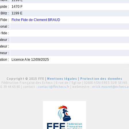
ment :
1299 E
pide :
1470 F
Blitz :
1199 E
Fide :
Fiche Fide de Clement BRAUD
ional :
 fide :
iateur :
teur :
neur :
iation :
Licence A le 12/09/2025
Copyright © 2015 FFE |
Mentions légales
|
Protection des données
Fédération Française des Echecs |
6 rue de l'Eglise | 92600 ASNIERES SUR SEINE
01 39 44 65 80
| contact :
contact@ffechecs.fr
| webmestre :
erick.mouret@echecs.as