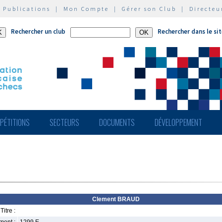
|
Publications
|
Mon Compte
|
Gérer son Club
|
Directeu
Rechercher un club
Rechercher dans le si
PÉTITIONS
SECTEURS
DOCUMENTS
DÉVELOPPEMENT
Clement BRAUD
Titre :