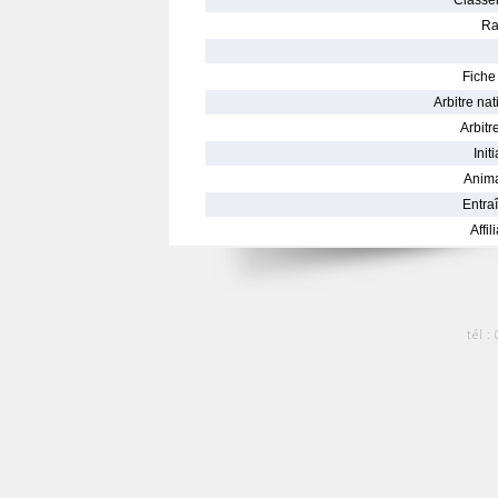
Classe
Ra
Fiche 
Arbitre nat
Arbitre
Init
Anima
Entraî
Affil
tél :