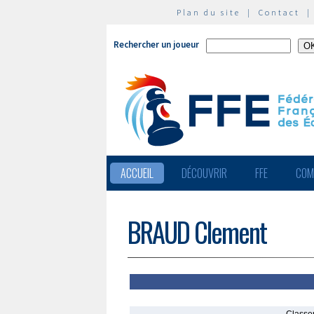
Plan du site
|
Contact
Rechercher un joueur
ACCUEIL
DÉCOUVRIR
FFE
COM
BRAUD Clement