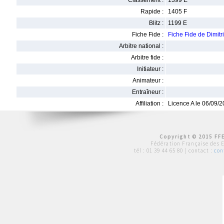
Classement :
1399 E
Rapide :
1405 F
Blitz :
1199 E
Fiche Fide :
Fiche Fide de Dimit
Arbitre national :
Arbitre fide :
Initiateur :
Animateur :
Entraîneur :
Affiliation :
Licence A le 06/09/
Copyright © 2015 FFE
Fédération Française des 
tél :
01 39 44 65 80
| contact :
con