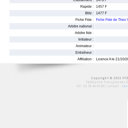
Classement :
1478 F
Rapide :
1457 F
Blitz :
1477 F
Fiche Fide :
Fiche Fide de Theo 
Arbitre national :
Arbitre fide :
Initiateur :
Animateur :
Entraîneur :
Affiliation :
Licence A le 21/10/
Copyright © 2015 FFE
Fédération Française des 
tél :
01 39 44 65 80
| contact :
con