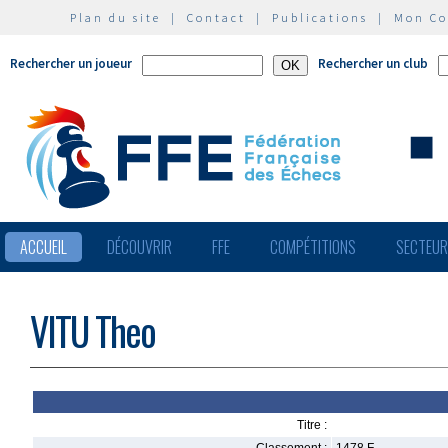
Plan du site
|
Contact
|
Publications
|
Mon C
Rechercher un joueur
Rechercher un club
ACCUEIL
DÉCOUVRIR
FFE
COMPÉTITIONS
SECTEU
VITU Theo
Titre :