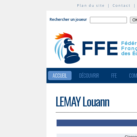
Plan du site
|
Contact
Rechercher un joueur
ACCUEIL
DÉCOUVRIR
FFE
COM
LEMAY Louann