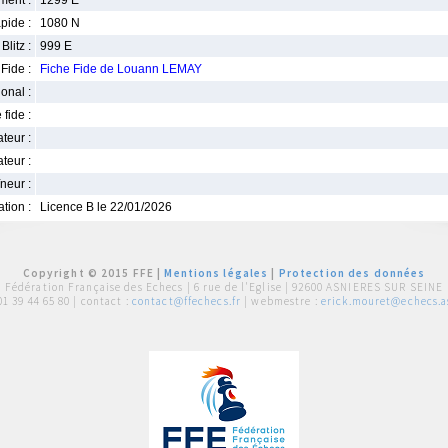
ment :
1299 E
pide :
1080 N
Blitz :
999 E
Fide :
Fiche Fide de Louann LEMAY
ional :
 fide :
iateur :
teur :
neur :
iation :
Licence B le 22/01/2026
Copyright © 2015 FFE |
Mentions légales
|
Protection des données
Fédération Française des Echecs |
6 rue de l'Eglise | 92600 ASNIERES SUR SEINE
01 39 44 65 80
| contact :
contact@ffechecs.fr
| webmestre :
erick.mouret@echecs.as