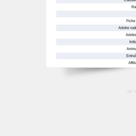
Classe
Ra
Fiche 
Arbitre nat
Arbitre
Init
Anima
Entraî
Affil
tél :