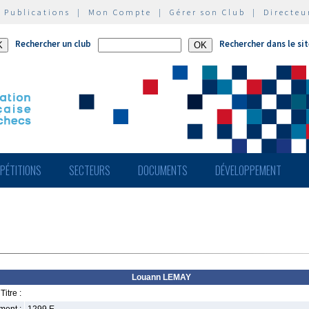
|
Publications
|
Mon Compte
|
Gérer son Club
|
Directeu
Rechercher un club
Rechercher dans le si
PÉTITIONS
SECTEURS
DOCUMENTS
DÉVELOPPEMENT
Louann LEMAY
Titre :