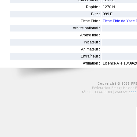
Classement :
1299 E
Rapide :
1270 N
Blitz :
999 E
Fiche Fide :
Fiche Fide de Yse
Arbitre national :
Arbitre fide :
Initiateur :
Animateur :
Entraîneur :
Affiliation :
Licence A le 13/09/
Copyright © 2015 FFE
Fédération Française des 
tél :
01 39 44 65 80
| contact :
con