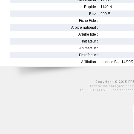
Classement :
1299 E
Rapide :
1140 N
Blitz :
999 E
Fiche Fide :
Arbitre national :
Arbitre fide :
Initiateur :
Animateur :
Entraîneur :
Affiliation :
Licence B le 14/09/
Copyright © 2015 FFE
Fédération Française des 
tél :
01 39 44 65 80
| contact :
con