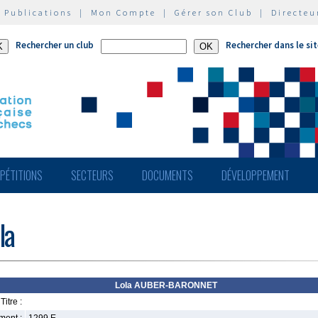
|
Publications
|
Mon Compte
|
Gérer son Club
|
Directeu
Rechercher un club
Rechercher dans le si
PÉTITIONS
SECTEURS
DOCUMENTS
DÉVELOPPEMENT
la
Lola AUBER-BARONNET
Titre :