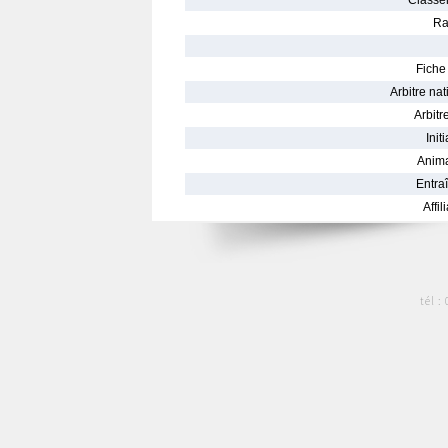
Classe
Ra
Fiche 
Arbitre nat
Arbitre
Init
Anima
Entraî
Affil
tél :