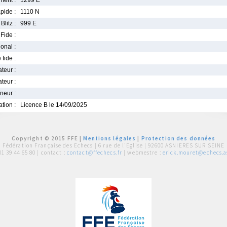
ment :
1299 E
pide :
1110 N
Blitz :
999 E
Fide :
ional :
 fide :
iateur :
teur :
neur :
iation :
Licence B le 14/09/2025
Copyright © 2015 FFE |
Mentions légales
|
Protection des données
Fédération Française des Echecs |
6 rue de l'Eglise | 92600 ASNIERES SUR SEINE
01 39 44 65 80
| contact :
contact@ffechecs.fr
| webmestre :
erick.mouret@echecs.as