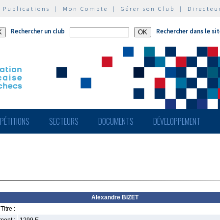
|
Publications
|
Mon Compte
|
Gérer son Club
|
Directeu
Rechercher un club
Rechercher dans le si
PÉTITIONS
SECTEURS
DOCUMENTS
DÉVELOPPEMENT
Alexandre BIZET
Titre :