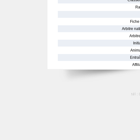
Classe
Ra
Fiche 
Arbitre nat
Arbitre
Init
Anima
Entraî
Affil
tél :