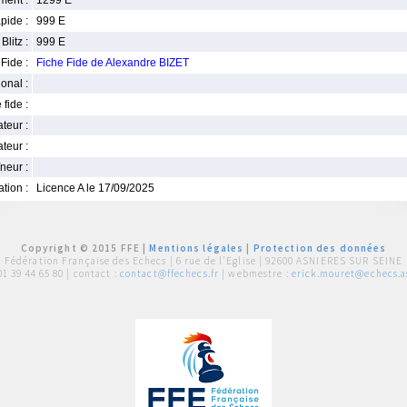
ment :
1299 E
pide :
999 E
Blitz :
999 E
Fide :
Fiche Fide de Alexandre BIZET
ional :
 fide :
iateur :
teur :
neur :
iation :
Licence A le 17/09/2025
Copyright © 2015 FFE |
Mentions légales
|
Protection des données
Fédération Française des Echecs |
6 rue de l'Eglise | 92600 ASNIERES SUR SEINE
01 39 44 65 80
| contact :
contact@ffechecs.fr
| webmestre :
erick.mouret@echecs.as