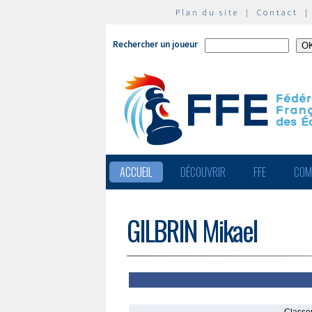
Plan du site
|
Contact
Rechercher un joueur
ACCUEIL
DÉCOUVRIR
FFE
COM
GILBRIN Mikael