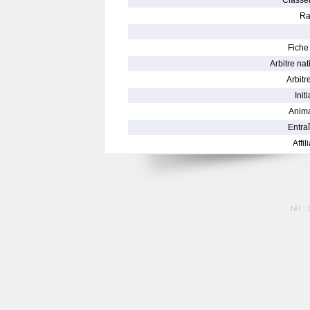
Classe
Ra
Fiche 
Arbitre nat
Arbitre
Init
Anima
Entraî
Affil
tél :