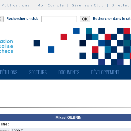
|
Publications
|
Mon Compte
|
Gérer son Club
|
Directeu
Rechercher un club
Rechercher dans le si
PÉTITIONS
SECTEURS
DOCUMENTS
DÉVELOPPEMENT
Mikael GILBRIN
Titre :