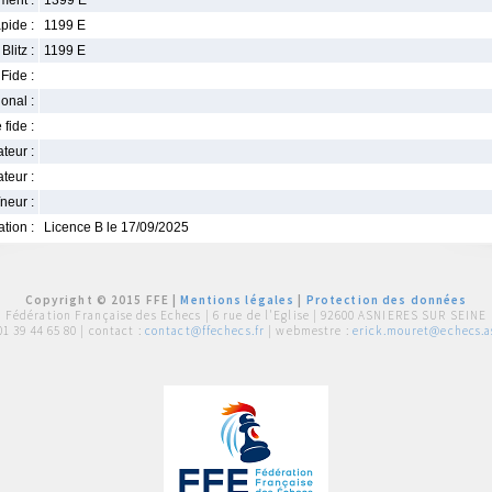
ment :
1399 E
pide :
1199 E
Blitz :
1199 E
Fide :
ional :
 fide :
iateur :
teur :
neur :
iation :
Licence B le 17/09/2025
Copyright © 2015 FFE |
Mentions légales
|
Protection des données
Fédération Française des Echecs |
6 rue de l'Eglise | 92600 ASNIERES SUR SEINE
01 39 44 65 80
| contact :
contact@ffechecs.fr
| webmestre :
erick.mouret@echecs.as