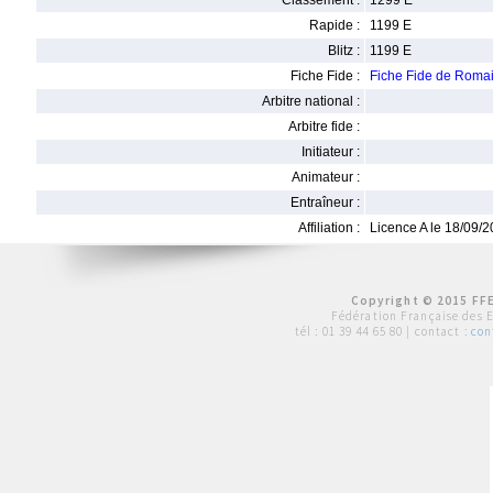
Classement :
1299 E
Rapide :
1199 E
Blitz :
1199 E
Fiche Fide :
Fiche Fide de Rom
Arbitre national :
Arbitre fide :
Initiateur :
Animateur :
Entraîneur :
Affiliation :
Licence A le 18/09/
Copyright © 2015 FFE
Fédération Française des 
tél :
01 39 44 65 80
| contact :
con