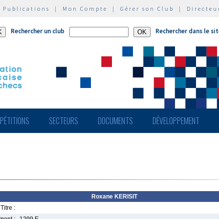
|
Publications
|
Mon Compte
|
Gérer son Club
|
Directeu
Rechercher un club
Rechercher dans le si
PÉTITIONS
SECTEURS
DOCUMENTS
DÉVELOPPEMENT
Roxane KERISIT
Titre :