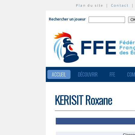
Plan du site
|
Contact
Rechercher un joueur
ACCUEIL
DÉCOUVRIR
FFE
COM
KERISIT Roxane