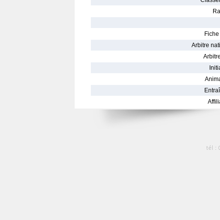
Classe
Ra
Fiche 
Arbitre nat
Arbitre
Init
Anima
Entraî
Affil
tél :