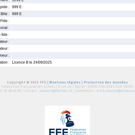
ment :
1299 E
pide :
999 E
Blitz :
999 E
Fide :
ional :
 fide :
iateur :
teur :
neur :
iation :
Licence B le 24/09/2025
Copyright © 2015 FFE |
Mentions légales
|
Protection des données
Fédération Française des Echecs |
6 rue de l'Eglise | 92600 ASNIERES SUR SEINE
01 39 44 65 80
| contact :
contact@ffechecs.fr
| webmestre :
erick.mouret@echecs.as