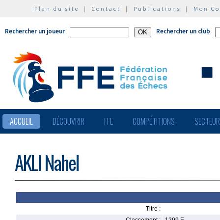
Plan du site
|
Contact
|
Publications
|
Mon C
Rechercher un joueur
Rechercher un club
ACCUEIL
DÉCOUVRIR
FFE
COMPÉTITIONS
SECTEU
AKLI Nahel
Titre :