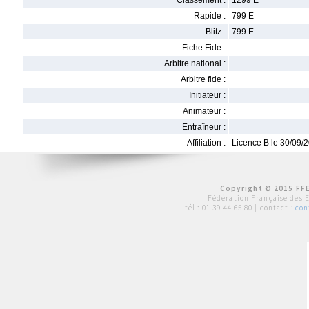
Classement :
1299 E
Rapide :
799 E
Blitz :
799 E
Fiche Fide :
Arbitre national :
Arbitre fide :
Initiateur :
Animateur :
Entraîneur :
Affiliation :
Licence B le 30/09/
Copyright © 2015 FFE
Fédération Française des 
tél :
01 39 44 65 80
| contact :
con