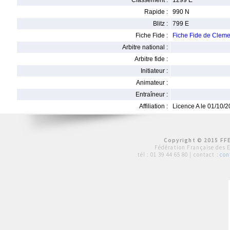
Classement :
1299 E
Rapide :
990 N
Blitz :
799 E
Fiche Fide :
Fiche Fide de Cle
Arbitre national :
Arbitre fide :
Initiateur :
Animateur :
Entraîneur :
Affiliation :
Licence A le 01/10/
Copyright © 2015 FFE
Fédération Française des 
tél :
01 39 44 65 80
| contact :
con