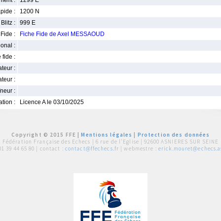
ment :
1299 E
pide :
1200 N
Blitz :
999 E
Fide :
Fiche Fide de Axel MESSAOUD
ional :
 fide :
iateur :
teur :
neur :
iation :
Licence A le 03/10/2025
Copyright © 2015 FFE |
Mentions légales
|
Protection des données
Fédération Française des Echecs |
6 rue de l'Eglise | 92600 ASNIERES SUR SEINE
01 39 44 65 80
| contact :
contact@ffechecs.fr
| webmestre :
erick.mouret@echecs.as