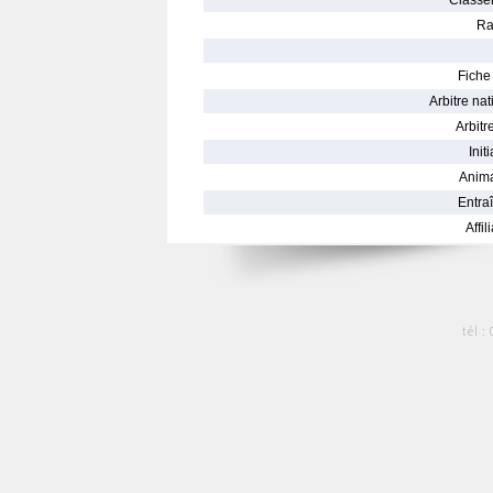
Classe
Ra
Fiche 
Arbitre nat
Arbitre
Init
Anima
Entraî
Affil
tél :