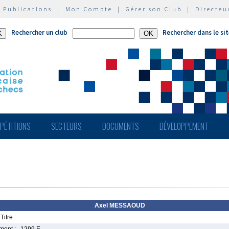
|
Publications
|
Mon Compte
|
Gérer son Club
|
Directeu
Rechercher un club
Rechercher dans le si
PÉTITIONS
SECTEURS
DOCUMENTS
DÉVELOPPEMENT
Axel MESSAOUD
Titre :