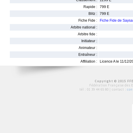
Classement :
1299 E
Rapide :
799 E
Blitz :
799 E
Fiche Fide :
Fiche Fide de Say
Arbitre national :
Arbitre fide :
Initiateur :
Animateur :
Entraîneur :
Affiliation :
Licence A le 11/12/
Copyright © 2015 FFE
Fédération Française des 
tél :
01 39 44 65 80
| contact :
con