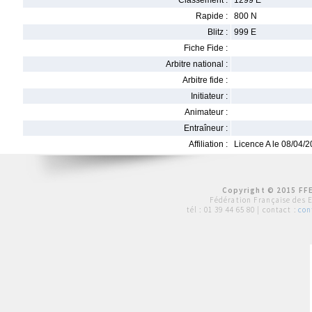
Classement :
1299 E
Rapide :
800 N
Blitz :
999 E
Fiche Fide :
Arbitre national :
Arbitre fide :
Initiateur :
Animateur :
Entraîneur :
Affiliation :
Licence A le 08/04/
Copyright © 2015 FFE
Fédération Française des 
tél :
01 39 44 65 80
| contact :
con