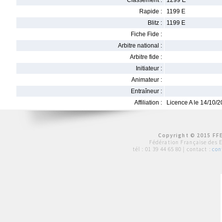
Classement :
1299 E
Rapide :
1199 E
Blitz :
1199 E
Fiche Fide :
Arbitre national :
Arbitre fide :
Initiateur :
Animateur :
Entraîneur :
Affiliation :
Licence A le 14/10/
Copyright © 2015 FFE
Fédération Française des 
tél :
01 39 44 65 80
| contact :
con