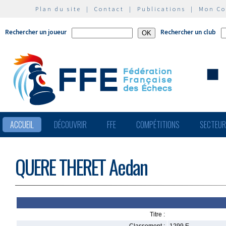
Plan du site
|
Contact
|
Publications
|
Mon C
Rechercher un joueur
Rechercher un club
ACCUEIL
DÉCOUVRIR
FFE
COMPÉTITIONS
SECTEU
QUERE THERET Aedan
Titre :