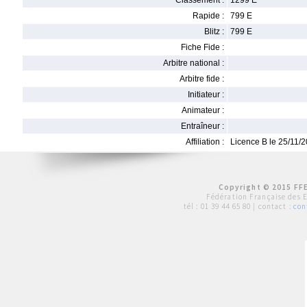
Classement :
1299 E
Rapide :
799 E
Blitz :
799 E
Fiche Fide :
Arbitre national :
Arbitre fide :
Initiateur :
Animateur :
Entraîneur :
Affiliation :
Licence B le 25/11/
Copyright © 2015 FFE
Fédération Française des 
tél :
01 39 44 65 80
| contact :
con