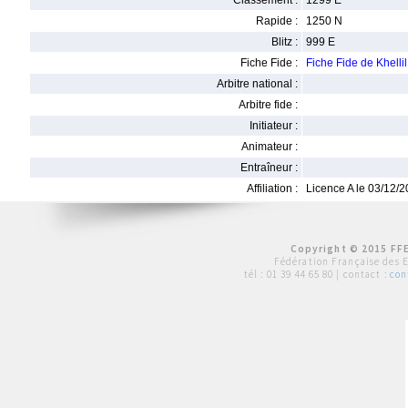
Classement :
1299 E
Rapide :
1250 N
Blitz :
999 E
Fiche Fide :
Fiche Fide de Khel
Arbitre national :
Arbitre fide :
Initiateur :
Animateur :
Entraîneur :
Affiliation :
Licence A le 03/12/
Copyright © 2015 FFE
Fédération Française des 
tél :
01 39 44 65 80
| contact :
con