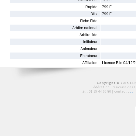
Classement :
1299 E
Rapide :
799 E
Blitz :
799 E
Fiche Fide :
Arbitre national :
Arbitre fide :
Initiateur :
Animateur :
Entraîneur :
Affiliation :
Licence B le 04/12/
Copyright © 2015 FFE
Fédération Française des 
tél :
01 39 44 65 80
| contact :
con