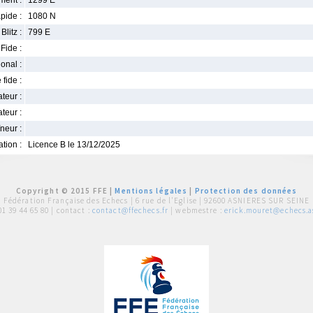
ment :
1299 E
pide :
1080 N
Blitz :
799 E
Fide :
ional :
 fide :
iateur :
teur :
neur :
iation :
Licence B le 13/12/2025
Copyright © 2015 FFE |
Mentions légales
|
Protection des données
Fédération Française des Echecs |
6 rue de l'Eglise | 92600 ASNIERES SUR SEINE
01 39 44 65 80
| contact :
contact@ffechecs.fr
| webmestre :
erick.mouret@echecs.as