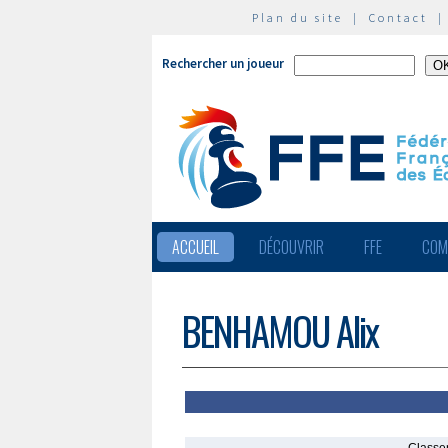
Plan du site
|
Contact
Rechercher un joueur
ACCUEIL
DÉCOUVRIR
FFE
COM
BENHAMOU Alix