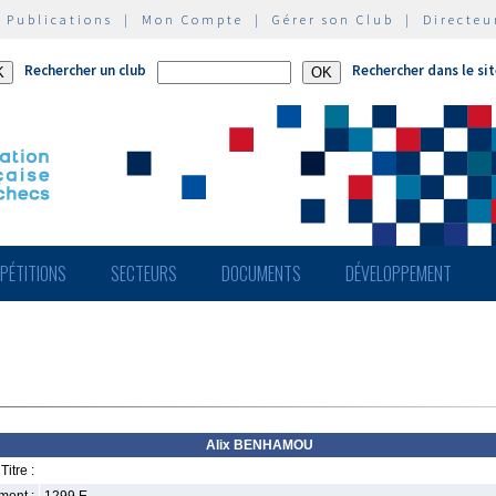
|
Publications
|
Mon Compte
|
Gérer son Club
|
Directeu
Rechercher un club
Rechercher dans le si
PÉTITIONS
SECTEURS
DOCUMENTS
DÉVELOPPEMENT
Alix BENHAMOU
Titre :