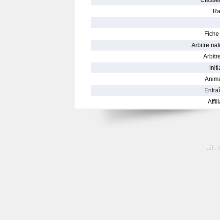
Classe
Ra
Fiche 
Arbitre nat
Arbitre
Init
Anima
Entraî
Affil
tél :