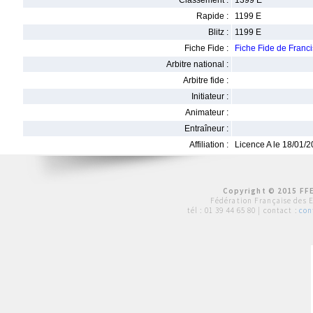
Classement :
1399 E
Rapide :
1199 E
Blitz :
1199 E
Fiche Fide :
Fiche Fide de Fran
Arbitre national :
Arbitre fide :
Initiateur :
Animateur :
Entraîneur :
Affiliation :
Licence A le 18/01/
Copyright © 2015 FFE
Fédération Française des 
tél :
01 39 44 65 80
| contact :
con