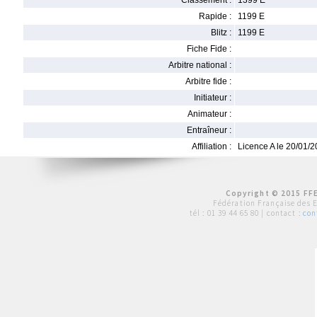
Classement :
1399 E
Rapide :
1199 E
Blitz :
1199 E
Fiche Fide :
Arbitre national :
Arbitre fide :
Initiateur :
Animateur :
Entraîneur :
Affiliation :
Licence A le 20/01/
Copyright © 2015 FFE
Fédération Française des 
tél :
01 39 44 65 80
| contact :
con