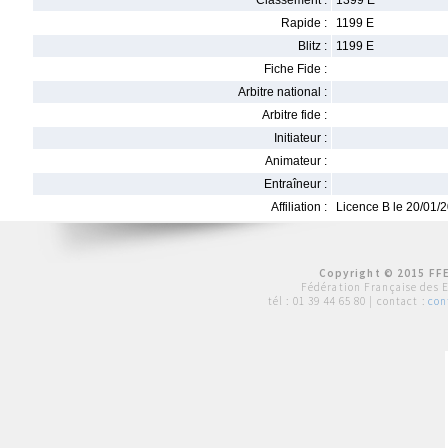
Classement :
1399 E
Rapide :
1199 E
Blitz :
1199 E
Fiche Fide :
Arbitre national :
Arbitre fide :
Initiateur :
Animateur :
Entraîneur :
Affiliation :
Licence B le 20/01/
Copyright © 2015 FFE
Fédération Française des 
tél :
01 39 44 65 80
| contact :
con