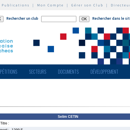
|
Publications
|
Mon Compte
|
Gérer son Club
|
Directeu
Rechercher un club
Rechercher dans le si
PÉTITIONS
SECTEURS
DOCUMENTS
DÉVELOPPEMENT
Selim CETIN
Titre :