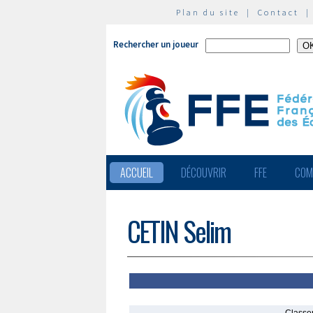
Plan du site
|
Contact
Rechercher un joueur
ACCUEIL
DÉCOUVRIR
FFE
COM
CETIN Selim