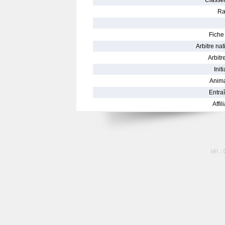
Classe
Ra
Fiche 
Arbitre nat
Arbitre
Init
Anima
Entraî
Affil
tél :