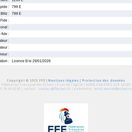
ment :
1299 E
pide :
799 E
Blitz :
799 E
Fide :
ional :
 fide :
iateur :
teur :
neur :
iation :
Licence B le 29/01/2026
Copyright © 2015 FFE |
Mentions légales
|
Protection des données
Fédération Française des Echecs |
6 rue de l'Eglise | 92600 ASNIERES SUR SEINE
01 39 44 65 80
| contact :
contact@ffechecs.fr
| webmestre :
erick.mouret@echecs.as