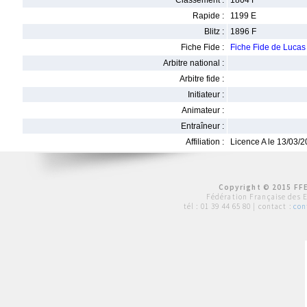
Classement :
1804 F
Rapide :
1199 E
Blitz :
1896 F
Fiche Fide :
Fiche Fide de Luc
Arbitre national :
Arbitre fide :
Initiateur :
Animateur :
Entraîneur :
Affiliation :
Licence A le 13/03/
Copyright © 2015 FFE
Fédération Française des 
tél :
01 39 44 65 80
| contact :
con