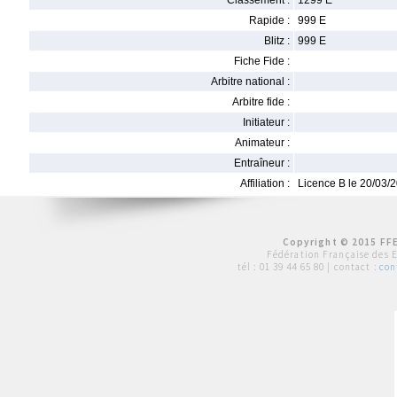
Classement :
1299 E
Rapide :
999 E
Blitz :
999 E
Fiche Fide :
Arbitre national :
Arbitre fide :
Initiateur :
Animateur :
Entraîneur :
Affiliation :
Licence B le 20/03/
Copyright © 2015 FFE
Fédération Française des 
tél :
01 39 44 65 80
| contact :
con