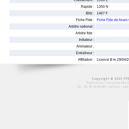
Classement :
1399 E
Rapide :
1350 N
Blitz :
1467 F
Fiche Fide :
Fiche Fide de Ana
Arbitre national :
Arbitre fide :
Initiateur :
Animateur :
Entraîneur :
Affiliation :
Licence B le 29/04/
Copyright © 2015 FFE
Fédération Française des 
tél :
01 39 44 65 80
| contact :
con