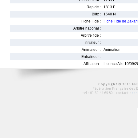
Classement :
1759 F
Rapide :
1813 F
Blitz :
1640 N
Fiche Fide :
Fiche Fide de Zaka
Arbitre national :
Arbitre fide :
Initiateur :
Animateur :
Animation
Entraîneur :
Affiliation :
Licence A le 10/09/
Copyright © 2015 FFE
Fédération Française des 
tél :
01 39 44 65 80
| contact :
con