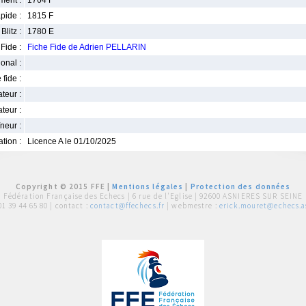
ment :
1764 F
pide :
1815 F
Blitz :
1780 E
Fide :
Fiche Fide de Adrien PELLARIN
ional :
 fide :
iateur :
teur :
neur :
iation :
Licence A le 01/10/2025
Copyright © 2015 FFE |
Mentions légales
|
Protection des données
Fédération Française des Echecs |
6 rue de l'Eglise | 92600 ASNIERES SUR SEINE
01 39 44 65 80
| contact :
contact@ffechecs.fr
| webmestre :
erick.mouret@echecs.as