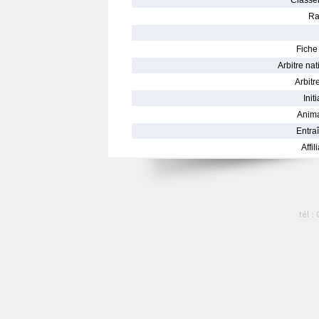
Classe
Ra
Fiche 
Arbitre nat
Arbitre
Init
Anima
Entraî
Affil
tél :