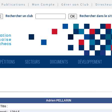
|
Publications
|
Mon Compte
|
Gérer son Club
|
Directeu
Rechercher un club
Rechercher dans le si
PÉTITIONS
SECTEURS
DOCUMENTS
DÉVELOPPEMENT
Adrien PELLARIN
Titre :