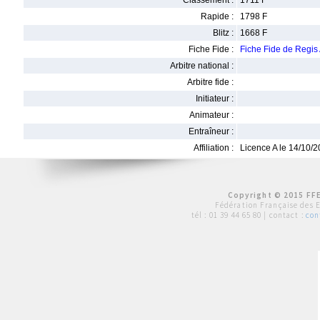
Classement :
1711 F
Rapide :
1798 F
Blitz :
1668 F
Fiche Fide :
Fiche Fide de Reg
Arbitre national :
Arbitre fide :
Initiateur :
Animateur :
Entraîneur :
Affiliation :
Licence A le 14/10/
Copyright © 2015 FFE
Fédération Française des 
tél :
01 39 44 65 80
| contact :
con