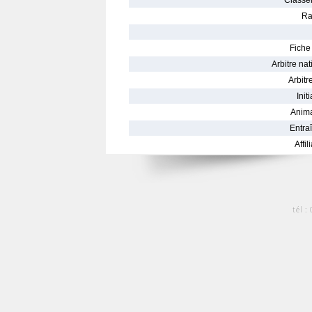
Classe
Ra
Fiche 
Arbitre nat
Arbitre
Init
Anima
Entraî
Affil
tél :