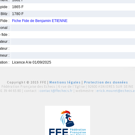
ment :
1882 F
pide :
1865 F
Blitz :
1780 F
Fide :
Fiche Fide de Benjamin ETIENNE
ional :
 fide :
iateur :
teur :
neur :
iation :
Licence A le 01/09/2025
Copyright © 2015 FFE |
Mentions légales
|
Protection des données
Fédération Française des Echecs |
6 rue de l'Eglise | 92600 ASNIERES SUR SEINE
01 39 44 65 80
| contact :
contact@ffechecs.fr
| webmestre :
erick.mouret@echecs.as