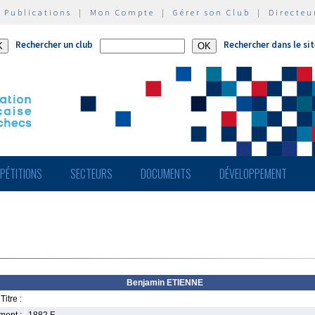
|
Publications
|
Mon Compte
|
Gérer son Club
|
Directeu
Rechercher un club
Rechercher dans le si
PÉTITIONS
SECTEURS
DOCUMENTS
DÉVELOPPEMENT
Benjamin ETIENNE
Titre :