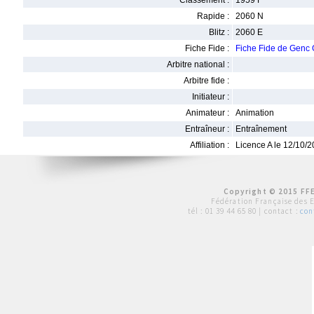
Classement :
1959 F
Rapide :
2060 N
Blitz :
2060 E
Fiche Fide :
Fiche Fide de Genc
Arbitre national :
Arbitre fide :
Initiateur :
Animateur :
Animation
Entraîneur :
Entraînement
Affiliation :
Licence A le 12/10/
Copyright © 2015 FFE
Fédération Française des 
tél :
01 39 44 65 80
| contact :
con