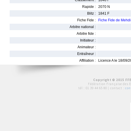
Classement :
1840 F
Rapide :
2070 N
Blitz :
1841 F
Fiche Fide :
Fiche Fide de Meh
Arbitre national :
Arbitre fide :
Initiateur :
Animateur :
Entraîneur :
Affiliation :
Licence A le 18/09/
Copyright © 2015 FFE
Fédération Française des 
tél :
01 39 44 65 80
| contact :
con